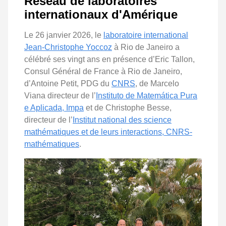
Réseau de laboratoires
internationaux d'Amérique
Le 26 janvier 2026, le
laboratoire international
Jean-Christophe Yoccoz
à Rio de Janeiro a
célébré ses vingt ans en présence d’Eric Tallon,
Consul Général de France à Rio de Janeiro,
d’Antoine Petit, PDG du
CNRS
, de Marcelo
Viana directeur de l’
Instituto de Matemática Pura
e Aplicada, Impa
et de Christophe Besse,
directeur de l’
Institut national des science
mathématiques et de leurs interactions, CNRS-
mathématiques
.