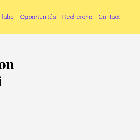
 labo
Opportunités
Recherche
Contact
ion
i